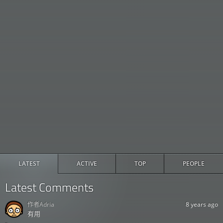
LATEST
ACTIVE
TOP
PEOPLE
Latest Comments
作者
Adria
8 years ago
有用