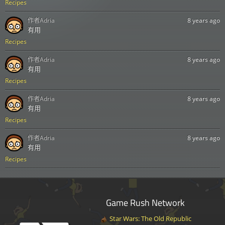
Recipes
作者
Adria
8 years ago
有用
Recipes
作者
Adria
8 years ago
有用
Recipes
作者
Adria
8 years ago
有用
Recipes
作者
Adria
8 years ago
有用
Recipes
Game Rush Network
Star Wars: The Old Republic