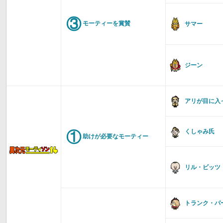
③
モーティーを賞賛
サマー
ジーン
アリが目に入
①
くしゃみ氏
助けが必要なモーティー
リル・ビッツ
トランク・パ