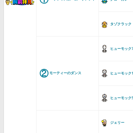
タゾクラック
ヒューモック
②
モーティーのダンス
ヒューモック1
ヒューモック5
ジェリー