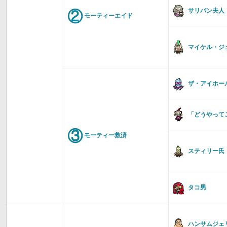
②
サリバン夫人
モーティーエイド
マイケル・ジ
ザ・アイホー
「どうやって
③
モーティー救済
スティリー氏
タコ男
ハンサムジェ