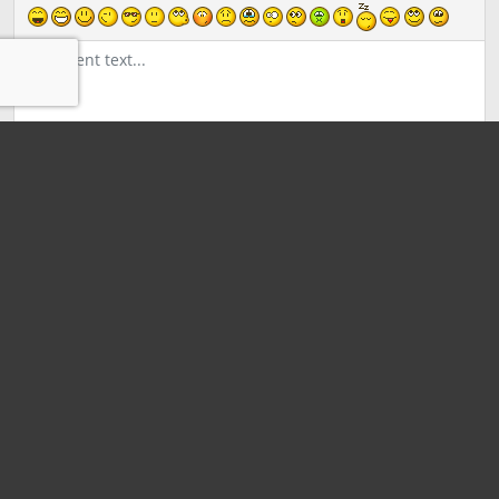
うぬぼれるリ
①
おじいちゃんの痕跡
欲情するリッ
1000
symbols left
SEND
クリア
なまけものリ
②
いじめられたリック