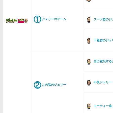
①
ジェリーのゲーム
スーツ姿のジ
下着姿のジェ
自己宣伝する
②
不良ジェリー
この私のジェリー
モーティー追