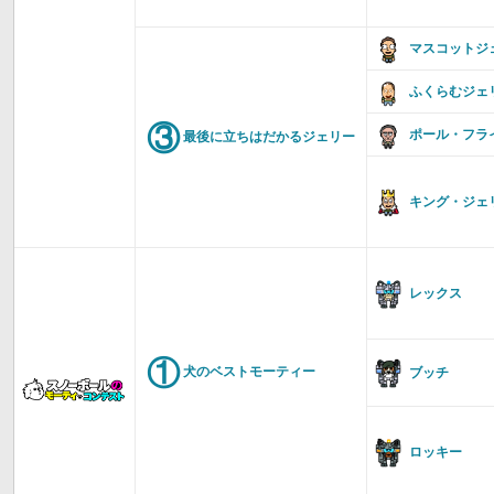
マスコットジ
ふくらむジェ
③
ポール・フラ
最後に立ちはだかるジェリー
キング・ジェ
レックス
①
犬のベストモーティー
ブッチ
ロッキー