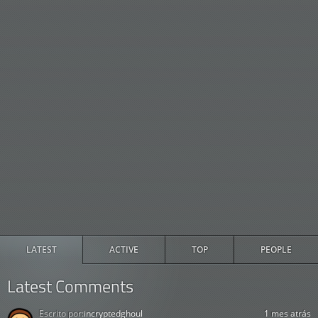
Puede
Batería
programarse para
25
Robot
Supercargada
hacer el bien o el
Placa Base
mal.
¿Por qué
Robot de la
molestarse en
26
Robot
Lata
Mantequilla
alcanzar la
mantequilla?
Muñeca
Robot
Poción
Te hará compañía,
27
Gwendolyn
del Amor
siempre.
Fleeb Purificado
Cristal
Divide el tiempo en
28
Bola de Energía
temporal
zonas múltiples.
Oscura
Collar de
Cristal temporal
Auna varias zonas
29
estabilización
Collar para
horarias.
LATEST
ACTIVE
TOP
PEOPLE
temporal
perros
Latest Comments
Batería
Disfruta de la tele
Supercargada
30
Cable
en cualquier
Placa Base
dimensión.
Escrito por:
incryptedghoul
1 mes atrás