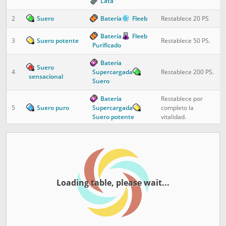
Lata
2
Suero
Batería
Fleeb
Restablece 20 PS
Batería
Fleeb
3
Suero potente
Restablece 50 PS.
Purificado
Batería
Suero
4
Supercargada
Restablece 200 PS.
sensacional
Suero
Batería
Restablece por
5
Suero puro
Supercargada
completo la
Suero potente
vitalidad.
Batería
Fleeb
Devuelve el 50%
6
Halzinger
Célula
de los PS a un
Bacteriana
Morty aturdido.
Batería
Fleeb
Restablece a un
Purificado
Célula
Loading table, please wait...
7
Halzinger puro
Morty aturdido el
Bacteriana
100% de sus PS.
Mutante
Lata
Célula
Cura a un Morty
8
Antídoto
Bacteriana
Bola