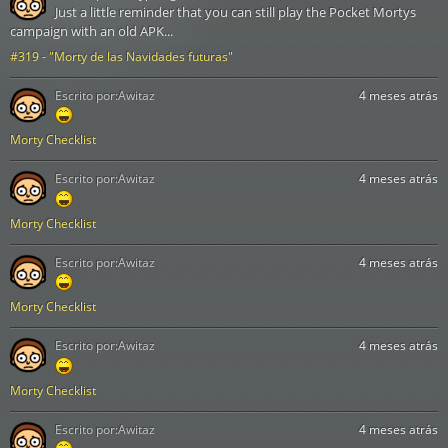
Cristal temporal
Just a little reminder that you can still play the Pocket Mortys
campaign with an old APK...
Batería
Mata cualquier
Bomba de
Supercargada
forma de vida.
#319 - "Morty de las Navidades futuras"
31
Neutrinos
Placa Base
Bola
(Mantente al
de Energía Oscura
margen)
Escrito por:
Awitaz
4 meses atrás
Batería
Mira a través de
Morty Checklist
Anteojos
Supercargada
32
los ojos de tu otro
interdimensionales
Cristal temporal
yo.
Lata
Escrito por:
Awitaz
4 meses atrás
Batería
Morty Checklist
Supercargada
Aumenta
Casco
33
Placa Base
Tubo
considerablemente
Potenciador de CI
Escrito por:
Awitaz
4 meses atrás
de Zumo
el CI del portador.
Turbulento
Morty Checklist
Anteojos
Gafas de
¿Hasta dónde
interdimensionales
Escrito por:
Awitaz
4 meses atrás
34
realidad virtual de
puedes llevar a
Casco
Roy
Rocket Roy?
Potenciador de CI
Morty Checklist
Escrito por:
Awitaz
4 meses atrás