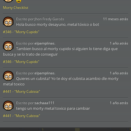
Morty Checklist
Escrito por:
Jhon Fredy Garcés
11 meses atrás
Hola busco morty desayuno, metal tóxico o bot
#346 - "Morty Cupido"
Escrito por:
elpamplinas.
1 año atrás
Tambien busco al morty cupido si alguien lo tiene diga que
busca y se lo trato de conseguir
#346 - "Morty Cupido"
Escrito por:
elpamplinas.
1 año atrás
Quieres un cubista? Yo te doy el cubista acambio dle morty
metal toxico
#441 - "Morty Cubista"
Escrito por:
sachaaa111
1 año atrás
tengo un morty metal toxico para cambiar
#441 - "Morty Cubista"