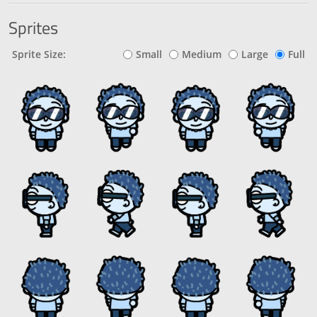
Sprites
Sprite Size:
Small
Medium
Large
Full