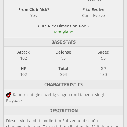
From Club Rick?
# to Evolve
Yes
Can't Evolve
Club Rick Dimension Pool?
Mortyland
BASE STATS
Attack
Defense
Speed
102
95
95
HP
Total
XP
102
394
150
CHARACTERISTICS
Kann nicht gleichzeitig singen und tanzen, singt
Playback
DESCRIPTION
Dieser Morty mit blondierten Spitzen und schön
choreographierten Tanzschritten liebt es, im Mittelpunkt zu