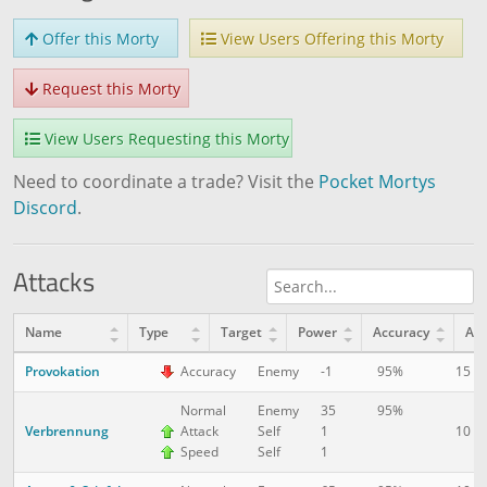
Offer this Morty
View Users Offering this Morty
Request this Morty
View Users Requesting this Morty
Need to coordinate a trade? Visit the
Pocket Mortys
Discord
.
Attacks
Name
Type
Target
Power
Accuracy
AP
Provokation
15
Accuracy
Enemy
-1
95%
Normal
Enemy
35
95%
Verbrennung
10
Attack
Self
1
Speed
Self
1