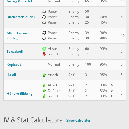
Anzug & Stiefel
10
Normal
Enemy
65
95%
Paper
Enemy
50
Bücherschleuder
8
Paper
Enemy
30
70%
Paper
Enemy
25
45%
Paper
Enemy
39
90%
Alter Boston-
10
Schlag
Paper
Enemy
39
90%
Absorb
Enemy
60
95%
Tanzduell
5
Speed
Enemy
-2
Kopfstoß
5
Normal
Enemy
100
95%
Halali
5
Attack
Self
3
95%
Attack
Self
2
33%
Defense
Self
2
33%
Höhere Bildung
5
Speed
Self
2
33%
Evade
Self
2
33%
Nimm das
8
Paper
Enemy
120
85%
IV & Stat Calculators
Show Calculator