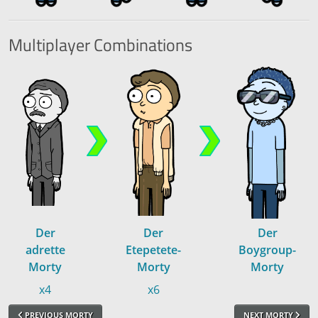
Multiplayer
Combinations
Der
Der
Der
adrette
Etepetete-
Boygroup-
Morty
Morty
Morty
x4
x6
PREVIOUS MORTY
NEXT MORTY