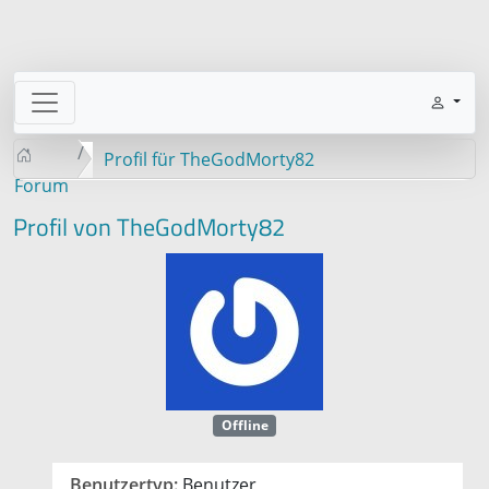
Profil für TheGodMorty82
Forum
Profil von TheGodMorty82
Offline
Benutzertyp:
Benutzer