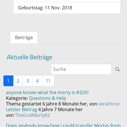
Geburtstag:
11 Nov. 2018
Beiträge
Aktuelle Beiträge
1
2
3
4
11
anyone knows what the morty is #329?
Kategorie:
Questions & Help
Thema gestartet 6 Jahre 8 Monate her, von
varathrox
Letzter Beitrag
4 Jahre 7 Monate her
von
TheGodMorty82
Does anybody know how i could transfer Mortys from