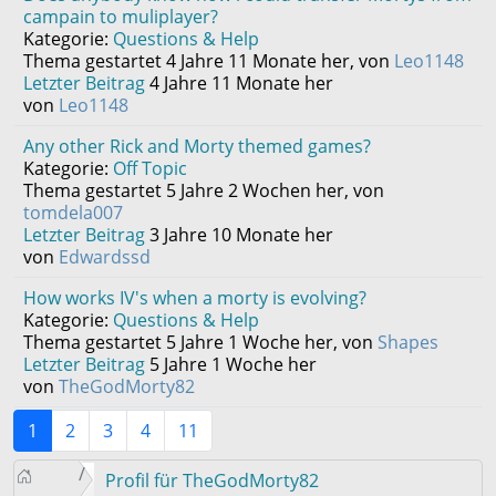
campain to muliplayer?
Kategorie:
Questions & Help
Thema gestartet 4 Jahre 11 Monate her, von
Leo1148
Letzter Beitrag
4 Jahre 11 Monate her
von
Leo1148
Any other Rick and Morty themed games?
Kategorie:
Off Topic
Thema gestartet 5 Jahre 2 Wochen her, von
tomdela007
Letzter Beitrag
3 Jahre 10 Monate her
von
Edwardssd
How works IV's when a morty is evolving?
Kategorie:
Questions & Help
Thema gestartet 5 Jahre 1 Woche her, von
Shapes
Letzter Beitrag
5 Jahre 1 Woche her
von
TheGodMorty82
1
2
3
4
11
Profil für TheGodMorty82