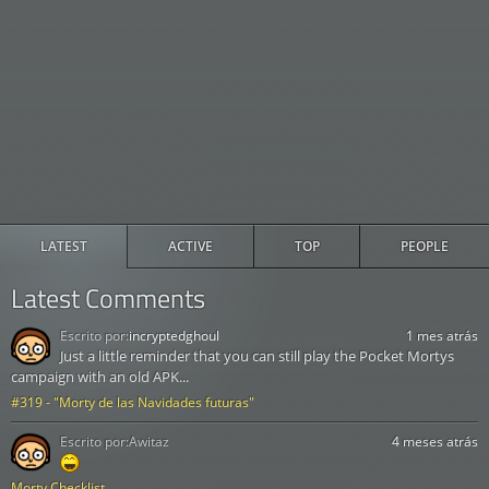
LATEST
ACTIVE
TOP
PEOPLE
Latest Comments
Escrito por:
incryptedghoul
1 mes atrás
Just a little reminder that you can still play the Pocket Mortys
campaign with an old APK...
#319 - "Morty de las Navidades futuras"
Escrito por:
Awitaz
4 meses atrás
Morty Checklist