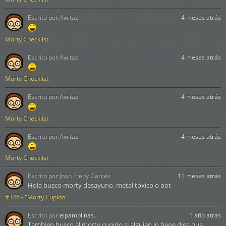
Escrito por:
Awitaz
4 meses atrás
Morty Checklist
Escrito por:
Awitaz
4 meses atrás
Morty Checklist
Escrito por:
Awitaz
4 meses atrás
Morty Checklist
Escrito por:
Awitaz
4 meses atrás
Morty Checklist
Escrito por:
Jhon Fredy Garcés
11 meses atrás
Hola busco morty desayuno, metal tóxico o bot
#346 - "Morty Cupido"
Escrito por:
elpamplinas.
1 año atrás
Tambien busco al morty cupido si alguien lo tiene diga que