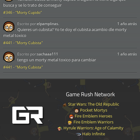
busca y se lo trato de conseguir
#346 - "Morty Cupido"
Escrito por:
elpamplinas.
1 año atrás
Quieres un cubista? Yo te doy el cubista acambio dle morty
metal toxico
#441 - "Morty Cubista"
Escrito por:
sachaaa111
1 año atrás
tengo un morty metal toxico para cambiar
#441 - "Morty Cubista"
Game Rush Network
Star Wars: The Old Republic
Pocket Mortys
Fire Emblem Heroes
Fire Emblem Warriors
Hyrule Warriors: Age of Calamity
Halo Infinite